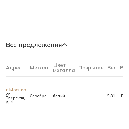
Все предложения
Цвет
Адрес
Металл
Покрытие
Вес
Ра
металла
г.Москва
ул.
Серебро
белый
5.81
17.5
Тверская,
д. 4