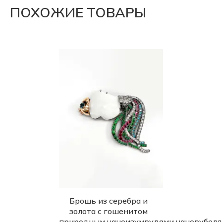
ПОХОЖИЕ ТОВАРЫ
Брошь из серебра и
золота с гошенитом
природным,наноизумрудами,нанорубелл