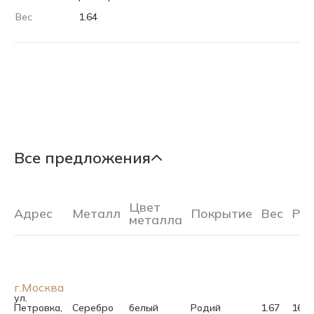
Вес
1.64
Все предложения
Цвет
Адрес
Металл
Покрытие
Вес
Ра
металла
г.Москва
ул.
Петровка,
Серебро
белый
Родий
1.67
16.5