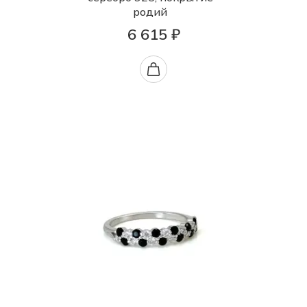
родий
6 615 ₽