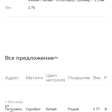
Фианит белый - 0.308 карат, размер - 1.1 мм
Вес
2.76
Все предложения
Цвет
Адрес
Металл
Покрытие
Вес
Ра
металла
г.Москва
ул.
Петровка,
Серебро
белый
Родий
2.77
16.0