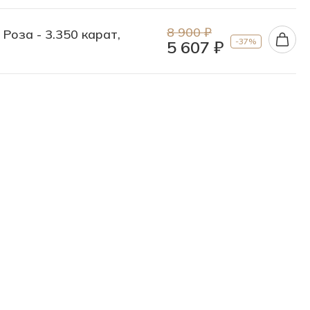
8 900 ₽
 Роза - 3.350 карат,
-37%
5 607 ₽