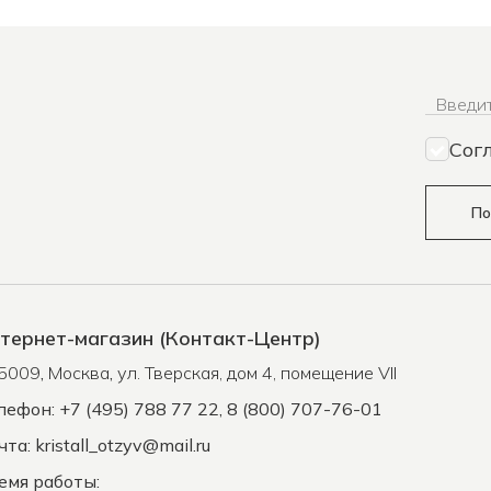
Введит
Сог
По
тернет-магазин (Контакт-Центр)
5009
,
Москва
,
ул. Тверская, дом 4, помещение VII
лефон: +7 (495) 788 77 22, 8 (800) 707-76-01
чта:
kristall_otzyv@mail.ru
емя работы: