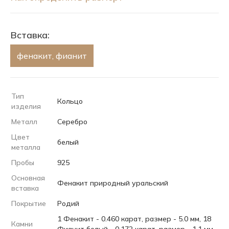
Вставка:
фенакит, фианит
Тип
Кольцо
изделия
Металл
Серебро
Цвет
белый
металла
Пробы
925
Основная
Фенакит природный уральский
вставка
Покрытие
Родий
1 Фенакит - 0.460 карат, размер - 5.0 мм, 18
Камни