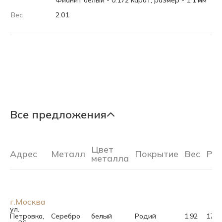
Фианит белый - 0.172 карат, размер - 1.1 мм
Вес
2.01
Все предложения
Цвет
Адрес
Металл
Покрытие
Вес
Ра
металла
г.Москва
ул.
Петровка,
Серебро
белый
Родий
1.92
17.0