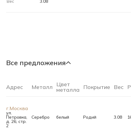
Вес
3.08
Все предложения
Цвет
Адрес
Металл
Покрытие
Вес
Ра
металла
г.Москва
ул.
Петровка,
Серебро
белый
Родий
3.08
16.5
д. 26, стр.
2