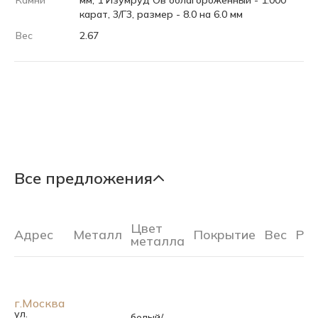
Камни
мм, 1 Изумруд Ов облагороженный - 1.000
карат, 3/Г3, размер - 8.0 на 6.0 мм
Вес
2.67
Все предложения
Цвет
Адрес
Металл
Покрытие
Вес
Ра
металла
г.Москва
ул.
белый/