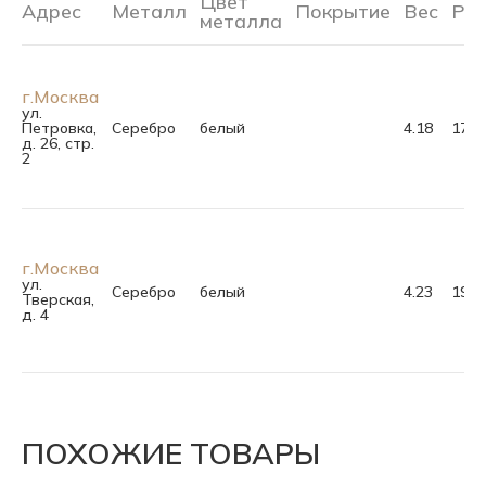
Цвет
Адрес
Металл
Покрытие
Вес
Ра
металла
г.Москва
ул.
Петровка,
Серебро
белый
4.18
17.0
д. 26, стр.
2
г.Москва
ул.
Серебро
белый
4.23
19.0
Тверская,
д. 4
ПОХОЖИЕ ТОВАРЫ