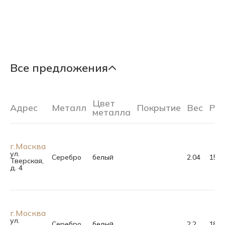
Все предложения
Цвет
Адрес
Металл
Покрытие
Вес
Ра
металла
г.Москва
ул.
Серебро
белый
2.04
15.5
Тверская,
д. 4
г.Москва
ул.
Серебро
белый
2.2
18.5