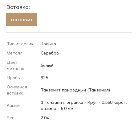
Вставка:
танзанит
Тип изделия
Кольцо
Металл
Серебро
Цвет
белый
металла
Пробы
925
Основная
Танзанит природный (Танзания)
вставка
1 Танзанит, огранка - Круг - 0.550 карат,
Камни
размер - 5.0 мм
Вес
2.04