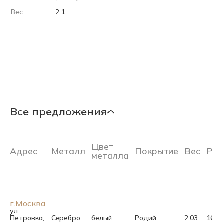
Вес
2.1
Все предложения
Цвет
Адрес
Металл
Покрытие
Вес
Ра
металла
г.Москва
ул.
Петровка,
Серебро
белый
Родий
2.03
16.5