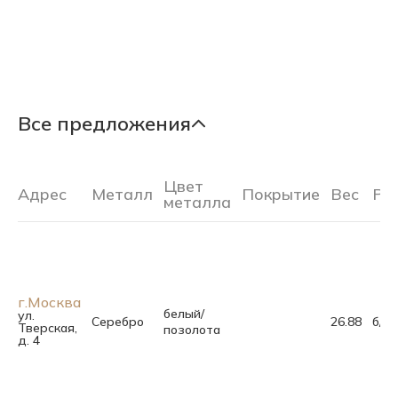
Все предложения
Цвет
Адрес
Металл
Покрытие
Вес
Ра
металла
г.Москва
белый/
ул.
Серебро
26.88
б/р
Тверская,
позолота
д. 4