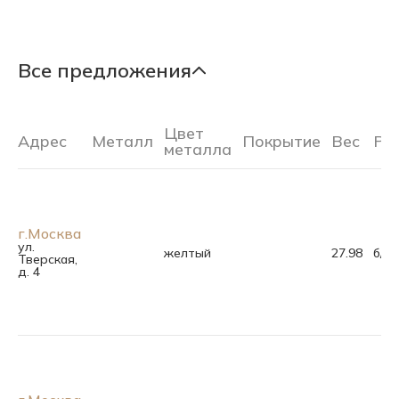
Все предложения
Цвет
Адрес
Металл
Покрытие
Вес
Ра
металла
г.Москва
ул.
желтый
27.98
б/р
Тверская,
д. 4