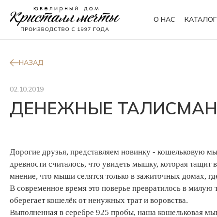
О НАС
КАТАЛОГ
Кольца
Браслеты
НАЗАД
02.10.2019
ДЕНЕЖНЫЕ ТАЛИСМАНЫ
Колье
Сувениры
Дорогие друзья, представляем новинку - кошельковую м
древности считалось, что увидеть мышку, которая тащит 
мнение, что мыши селятся только в зажиточных домах, гд
В современное время это поверье превратилось в милую т
оберегает кошелёк от ненужных трат и воровства.
Выполненная в серебре 925 пробы, наша кошельковая мы