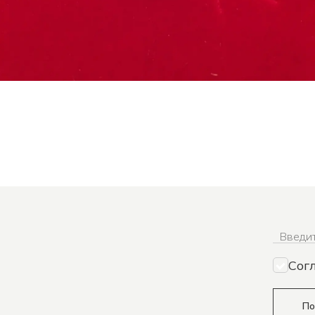
Введит
Сог
По