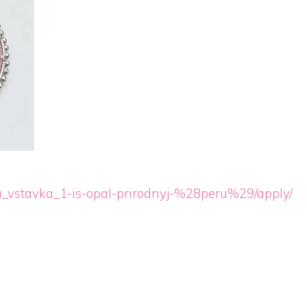
aya_vstavka_1-is-opal-prirodnyj-%28peru%29/apply/