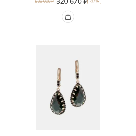
320 670 ₽
509 000 ₽
-37%