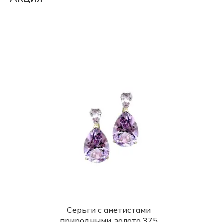
Александрит природный уральский
СКИДКА 30% (6192 шт)
Аметист природный (Урал)
СКИДКА 75% (1145 шт)
Бриллиант лабораторный
ФИНАЛЬНАЯ ЦЕНА (674 шт)
Бриллиант природный черный якутский
Бриллиант природный якутский
Жемчуг природный (Южных морей)
Изумруд лабораторный
Изумруд природный облагороженный
уральский
Изумруд природный уральский
Кварц природный (Алтай)
Корунд (Рубин) природный
Корунд (Сапфир) природный
Серьги с аметистами
природными, золото 375