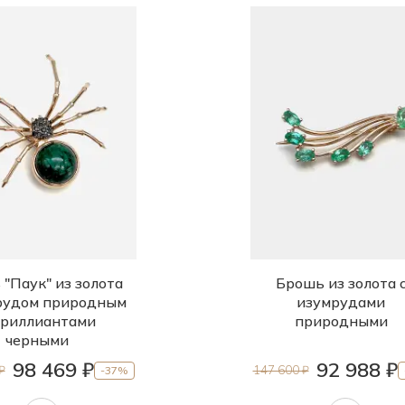
"Паук" из золота
Брошь из золота 
рудом природным
изумрудами
бриллиантами
природными
черными
98 469 ₽
92 988 ₽
₽
147 600 ₽
-37%