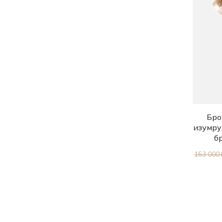
Бро
изумру
б
153 000 