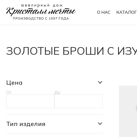
О НАС
КАТАЛОГ
Кольца
Браслеты
ЗОЛОТЫЕ БРОШИ С И
Колье
Сувениры
Цена
От
До
Тип изделия
Брошь