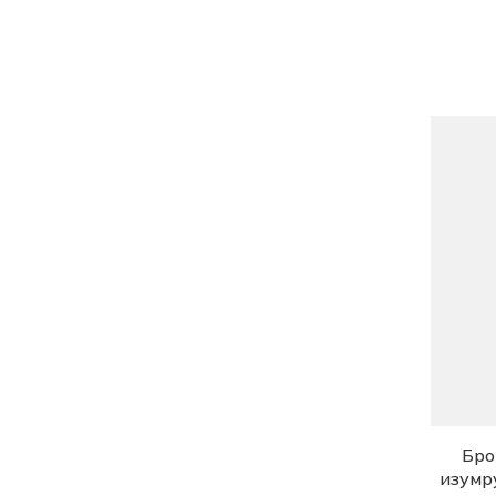
Бро
изумр