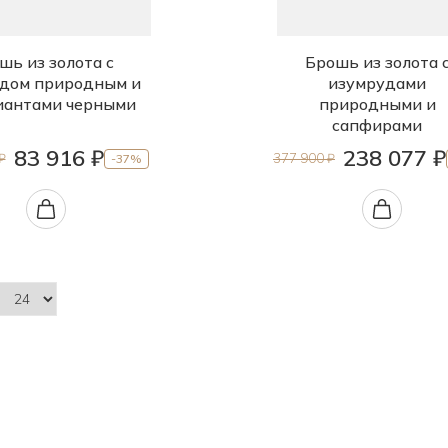
шь из золота с
Брошь из золота 
дом природным и
изумрудами
иантами черными
природными и
сапфирами
83 916 ₽
238 077 ₽
₽
377 900 ₽
-37%