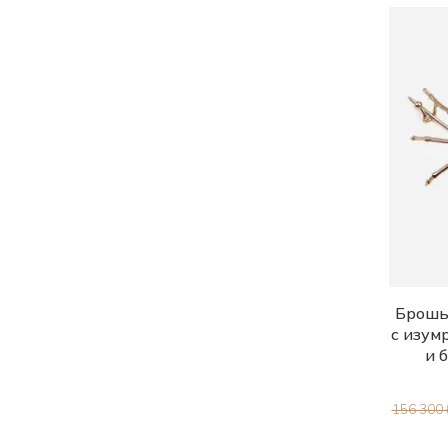
Брошь 
с изум
и 
156 300 