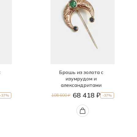
с
Брошь из золота с
изумрудом и
александритами
68 418 ₽
108 600 ₽
-37%
-37%