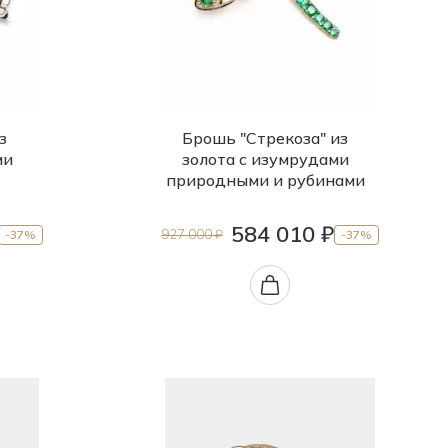
з
Брошь "Стрекоза" из
ми
золота с изумрудами
природными и рубинами
584 010 ₽
927 000 ₽
-37%
-37%