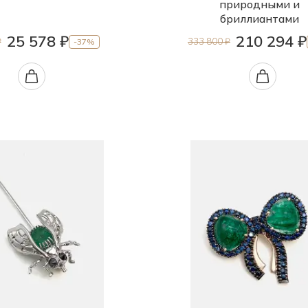
природными и
бриллиантами
25 578 ₽
210 294 ₽
₽
333 800 ₽
-37%