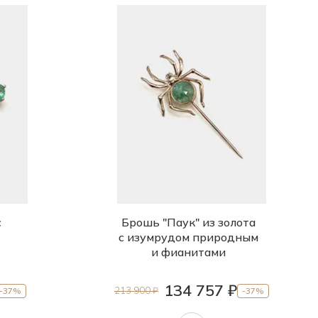
с
Брошь "Паук" из золота
с изумрудом природным
и фианитами
134 757 ₽
213 900 ₽
-37%
-37%