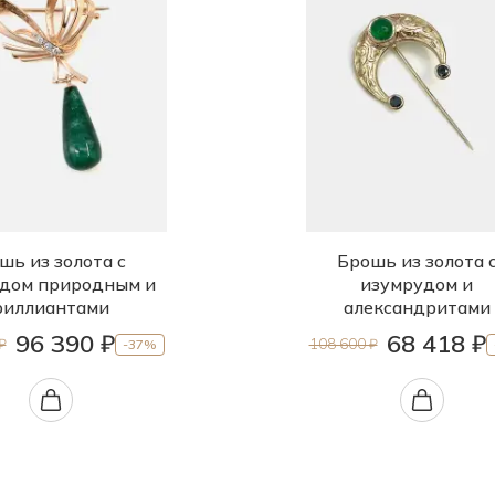
шь из золота с
Брошь из золота 
дом природным и
изумрудом и
риллиантами
александритами
96 390 ₽
68 418 ₽
₽
108 600 ₽
-37%