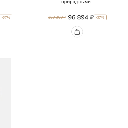
природными
96 894 ₽
153 800 ₽
-37%
-37%