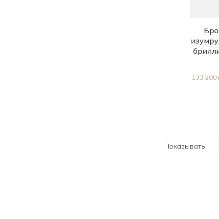
Бро
изумру
брилл
133 200 
Показывать: