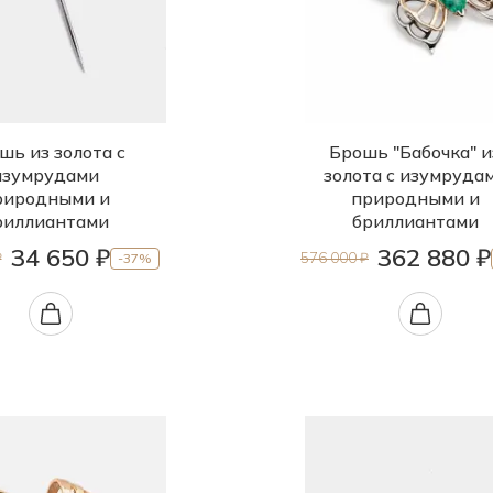
шь из золота с
Брошь "Бабочка" и
изумрудами
золота с изумруда
риродными и
природными и
риллиантами
бриллиантами
34 650 ₽
362 880 ₽
₽
576 000 ₽
-37%