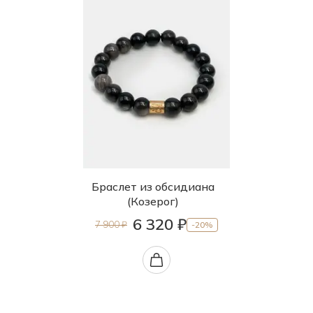
85.0
88.0
90.0
95.0
б.р.
б/р
Браслет из обсидиана
(Козерог)
6 320 ₽
7 900 ₽
-20%