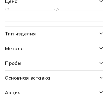
Цена
От
До
Тип изделия
Серьги
Металл
Золото
Серебро
Пробы
375
585
Основная вставка
Рубин природный
925
Акция
925/585
РАСПРОДАЖА 80% (694 шт)
СКИДКА 30% (6198 шт)