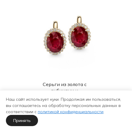
Серьги из золота с
рубинами и
бриллиантами
Наш сайт использует куки. Продолжая им пользоваться,
371 511 ₽
вы соглашаетесь на обработку персональных данных в
589 700 ₽
-37%
соответствии с
политикой конфиденциальности
.
Принять