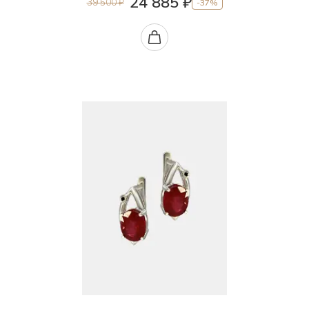
24 885 ₽
39 500 ₽
-37%