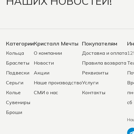
НАШИХ НОВОСТЕЙ!
Категории
Кристалл Мечты
Покупателям
Ин
Кольца
О компании
Доставка и оплата
12
Браслеты
Новости
Правила возврата
Те
Подвески
Акции
Реквизиты
По
Серьги
Наше производство
Услуги
Вр
Колье
СМИ о нас
Контакты
пн
Сувениры
сб 
Броши
На