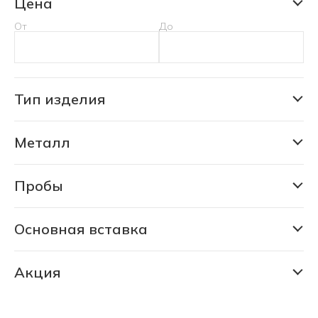
Цена
От
До
Тип изделия
Подвеска
Металл
Золото
Ювелирная бронза
Пробы
375
Ювелирная бронза
Основная вставка
Сапфир природный
Акция
СКИДКА 30% (6208 шт)
СКИДКА 75% (1149 шт)