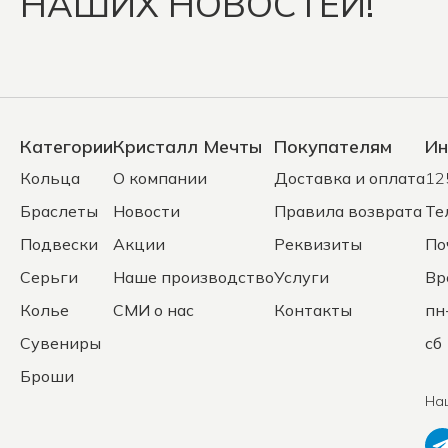
НАШИХ НОВОСТЕЙ!
Категории
Кристалл Мечты
Покупателям
Ин
Кольца
О компании
Доставка и оплата
12
Браслеты
Новости
Правила возврата
Те
Подвески
Акции
Реквизиты
По
Серьги
Наше производство
Услуги
Вр
Колье
СМИ о нас
Контакты
пн
Сувениры
сб 
Броши
На