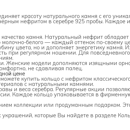
единяет красоту натурального камня с его уник
 чёрным нефритом в серебре 925 пробы. Каждое
качество камня. Натуральный нефрит обладает 
о молочно-белого — каждый оттенок по-своему ц
убину цвета, но и дополняет энергетику камня. 
ть при регулярном ношении. Для повседневного
ниям.
уки. Женские модели дополняются изящными ор
омфортно, не сдавливая палец.
дной цене
 можете купить кольцо с нефритом классическог
териалов с натуральными камнями.
правы и веса серебра. Регулярные акции позвол
оссии. Каждое кольцо упаковывается в фирменну
нием коллекции или продуманным подарком. Эт
 украшений, которые Вы найдете в разделе
Кол