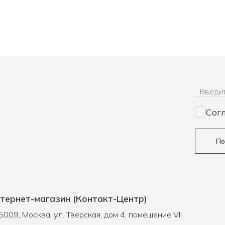
Введит
Сог
По
тернет-магазин (Контакт-Центр)
5009
,
Москва
,
ул. Тверская, дом 4, помещение VII