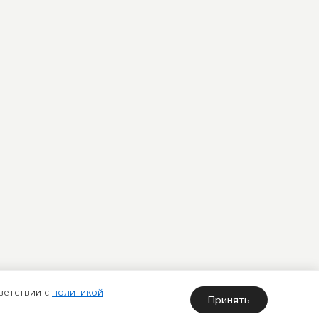
арта
Политика использования куки-
айта
файлов
ветствии с
политикой
Принять