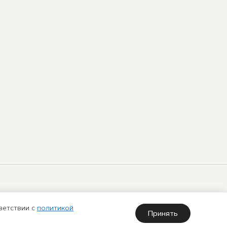
арта
Политика использования куки-
айта
файлов
ветствии с
политикой
Принять