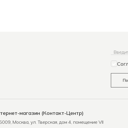
Введит
Сог
По
тернет-магазин (Контакт-Центр)
5009
,
Москва
,
ул. Тверская, дом 4, помещение VII