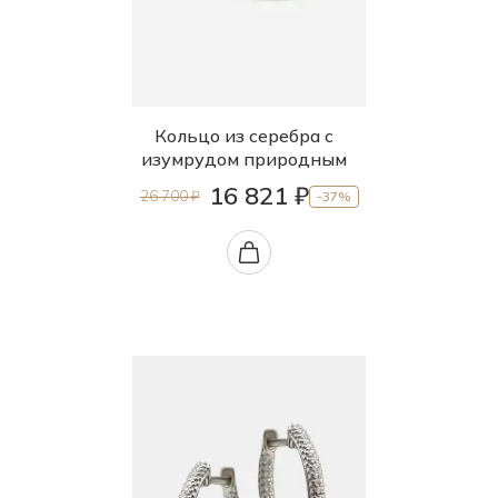
85.0
88.0
90.0
Кольцо из серебра с
95.0
изумрудом природным
б.р.
16 821 ₽
26 700 ₽
-37%
б/р