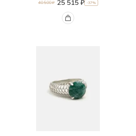
40.5-50.5
25 515 ₽
40 500 ₽
-37%
Султанит лабораторный
41.0
Танзанит природный (Танзания)
41.0-45.5
Тигровый глаз природный
41.0-50.5
Топаз лабораторный
41.0-51.0
Топаз облагороженный (Забайкалье)
41.5
Топаз природный (Забайкалье)
42.0
Турмалин лабораторный
42.5
Турмалин природный (Шри-Ланка)
43.0
Фенакит природный уральский
43.5
Фианит
44.0
Флогопит природный уральский
44.0-48.0
Флюорит природный
44.5