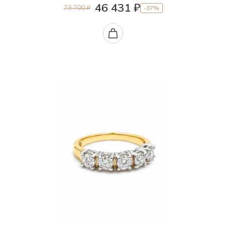
46 431 ₽
73 700 ₽
-37%