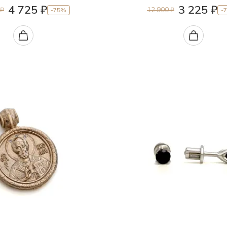
4 725 ₽
3 225 ₽
 ₽
12 900 ₽
-75%
-