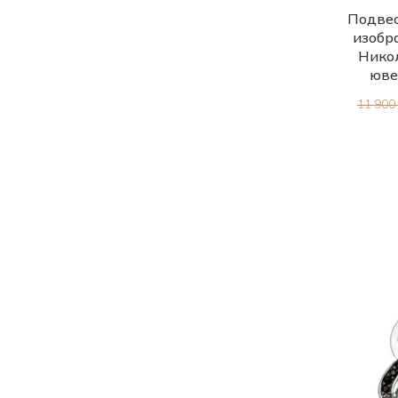
21.5
Подвес
Морион природный (Урал)
изобр
22.0
Моховый агат
Нико
22.5
юве
Муассанит
23.0
11 900
Муранское стекло
31.0-35.0
Наноизумруд
31.0-36.0
Нефрит природный
32.0-36.0
Обсидиан природный
32.0-37.0
Оникс природный
33.0
Опал природный
33.5
Опал природный (Австралия)
34.0-36.5
Опал природный (Перу)
34.0-39.0
Опал природный (Эфиопия)
35.0-37.5