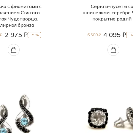
ка с фианитами с
Серьги-пусеты с
ажением Святого
шпинелями, серебро 
лая Чудотворца,
покрытие родий
лирная бронза
2 975 ₽
4 095 ₽
 ₽
6 500 ₽
-75%
-3