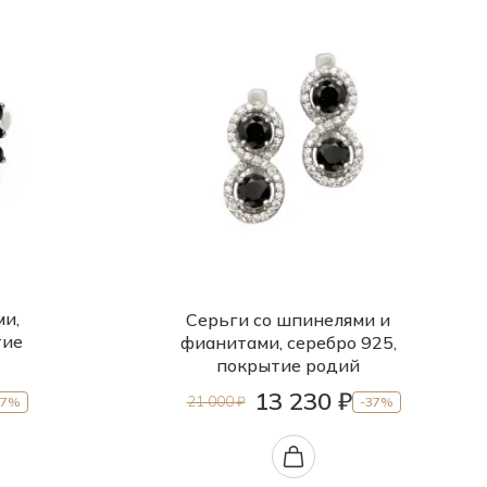
ми,
Серьги со шпинелями и
тие
фианитами, серебро 925,
покрытие родий
13 230 ₽
21 000 ₽
37%
-37%