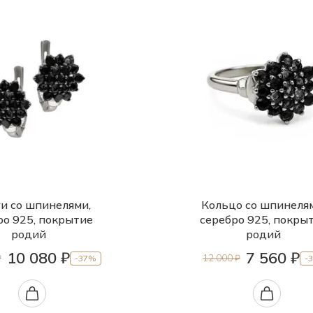
и со шпинелями,
Кольцо со шпинеля
ро 925, покрытие
серебро 925, покры
родий
родий
10 080 ₽
7 560 ₽
₽
12 000 ₽
-37%
-