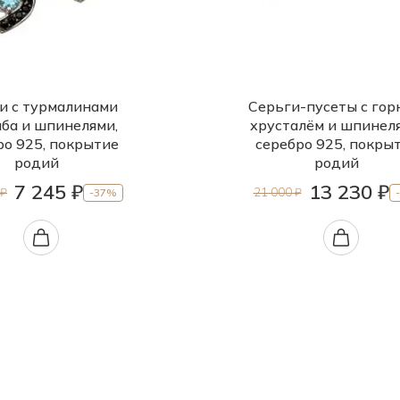
и с турмалинами
Серьги-пусеты с го
ба и шпинелями,
хрусталём и шпинеля
ро 925, покрытие
серебро 925, покры
родий
родий
7 245 ₽
13 230 ₽
 ₽
21 000 ₽
-37%