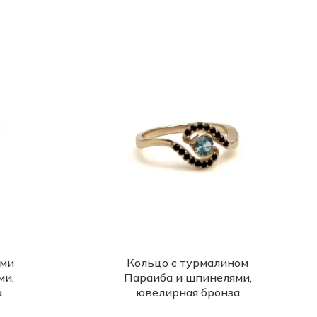
ами
Кольцо с турмалином
ми,
Параиба и шпинелями,
а
ювелирная бронза