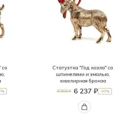
 со
Cтатуэтка "Год козла" со
ю,
шпинелями и эмалью,
а
ювелирная бронза
6 237 ₽
9 900 ₽
7%
-37%