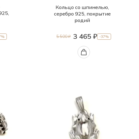
о
Кольцо со шпинелью,
925,
серебро 925, покрытие
родий
3 465 ₽
5 500 ₽
7%
-37%