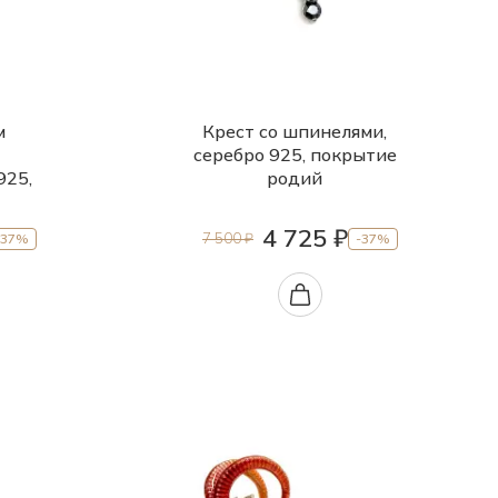
м
Крест со шпинелями,
серебро 925, покрытие
925,
родий
4 725 ₽
7 500 ₽
-37%
-37%