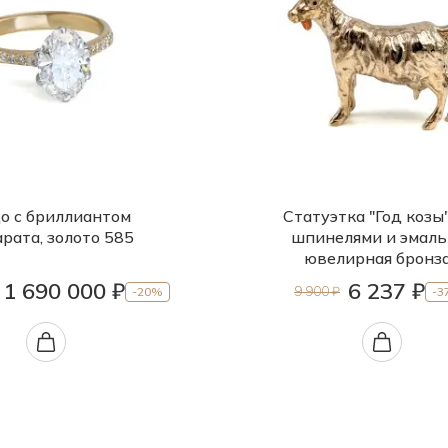
о с бриллиантом
Статуэтка "Год козы"
арата, золото 585
шпинелями и эмаль
ювелирная бронз
1 690 000 ₽
6 237 ₽
9 900 ₽
-20%
-3