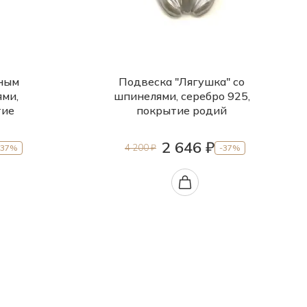
рным
Подвеска "Лягушка" со
ми,
шпинелями, серебро 925,
тие
покрытие родий
2 646 ₽
4 200 ₽
-37%
-37%