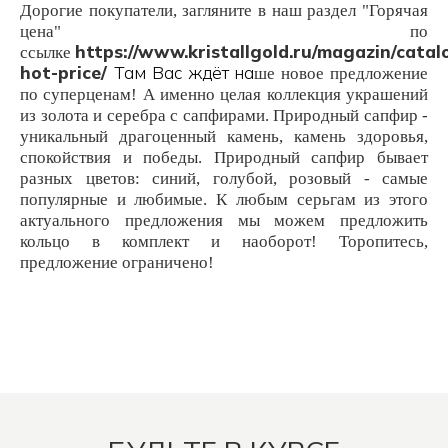
Дорогие покупатели, загляните в наш раздел "Горячая
цена" по
https://www.kristallgold.ru/magazin/catal
ссылке
hot-price/
Там Вас ждёт н
а
ше новое предложение
по супер
ценам!
А именно целая
коллекция украшений
из золота и серебра с сапфирами. П
риродный сапфир -
уникальный драгоценный камень, камень здоровья,
спокойствия и победы. Пр
иродный с
апфир бывает
разных цветов: синий
, голубой, розовый - самые
популярные и любимые.
К любым серьгам из этого
актуального предложения мы можем предложить
кольцо в комплект и наоборот
! Торопитесь,
предложение ограничено!