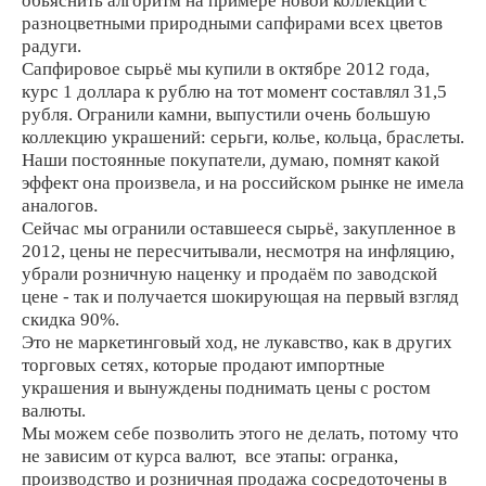
обьяснить алгоритм на примере новой коллекции с
разноцветными природными сапфирами всех цветов
радуги.
Сапфировое с
ырьё мы купили в октябре 2012 года,
курс 1 доллара к рублю на тот момент составлял 31,5
рубля. Огранили камни, выпустили очень большую
коллекцию украшений: серьги, колье, кольца, браслеты.
Наши постоянные покупатели, думаю, помнят какой
эффект она произвела, и на российском рынке не имела
.
аналогов
Сейчас мы огранили оставшееся сырьё, закупленное в
2012, цены не пересчитывали, несмотря на инфляцию,
убрали розничную наценку и продаём по заводской
цене - так и получается шокирующая на первый взгляд
скидка 90%.
Это не маркетинговый ход, не лукавство, как в других
торговых сетях, которые продают импортные
украшения и вынуждены поднимать цены с ростом
валюты.
Мы можем себе позволить этого не делать, потому что
не зависим от курса валют, все этапы: огранка,
производство и розничная продажа сосредоточены в