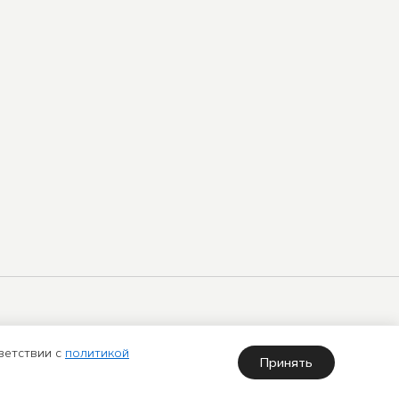
арта
Политика использования куки-
айта
файлов
ветствии с
политикой
Принять