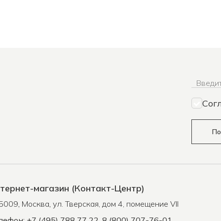
Введит
Сог
По
тернет-магазин (Контакт-Центр)
5009
,
Москва
,
ул. Тверская, дом 4, помещение VII
лефон: +7 (495) 788 77 22, 8 (800) 707-76-01