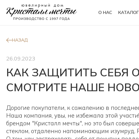
О НАС
КАТАЛОГ
Кольца
Браслеты
НАЗАД
26.09.2023
Колье
Сувениры
КАК ЗАЩИТИТЬ СЕБЯ 
СМОТРИТЕ НАШЕ НОВО
Дорогие покупатели, к сожалению в последне
Наша компания, увы, не избежала этой участ
брендом "Кристалл мечты", но это был соверш
стеклом, отдаленно напоминающим изумруд. Р
О том, как застраховать себя от покупки под