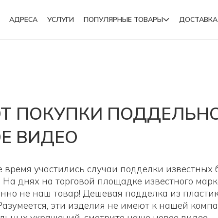
АДРЕСА
УСЛУГИ
ПОПУЛЯРНЫЕ ТОВАРЫ
ДОСТАВКА
Подвески
Броши
ОТ ПОКУПКИ ПОДДЕЛЬНО
Е ВИДЕО
е время участились случаи подделки известных
и! На днях на торговой площадке известного ма
енно не наш товар! Дешевая подделка из пласти
азумеется, эти изделия не имеют к нашей комп
дельных украшений, смотрите наше новое видео