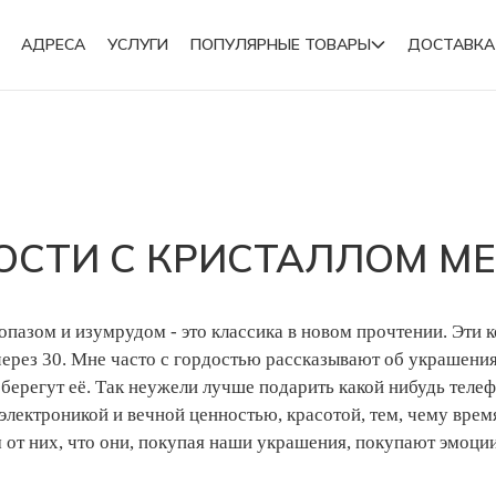
АДРЕСА
УСЛУГИ
ПОПУЛЯРНЫЕ ТОВАРЫ
ДОСТАВКА
Подвески
Броши
ОСТИ С КРИСТАЛЛОМ МЕ
опазом и изумрудом - это классика в новом прочтении. Эти к
 и через 30. Мне часто с гордостью рассказывают об украшен
ерегут её. Так неужели лучше подарить какой нибудь телеф
лектроникой и вечной ценностью, красотой, тем, чему время
м от них, что они, покупая наши украшения, покупают эмоц