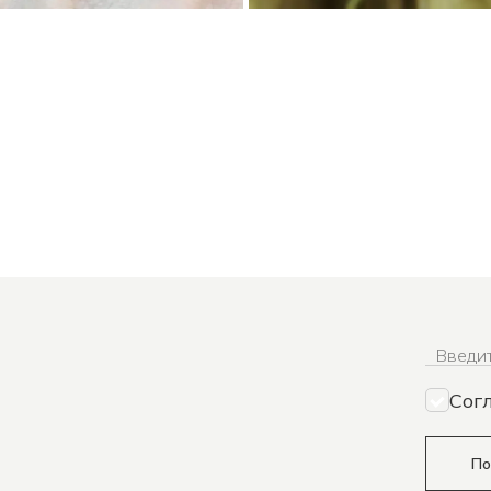
Введит
Сог
По