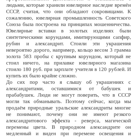
людьми, которые хранили ювелирное наследие времён
СССР, считая, что они обладают сокровищами. К
сожалению, ювелирная промышленность Советского
Союза была построена на принципах мошенничества.
Ювелирные вставки в золотых изделиях были
синтетическими корундами, имитирующими сапфир,
рубин и александрит. Стоили эти украшения
невероятно дорого, например, кольцо весом 3 грамма
золота 583 пробы с крупным корундом, который не
стоил ничего, на прилавке ювелирного магазина
стоило 180 руб. при зарплате учителя в 120 рублей. И
купить их было крайне сложно.
До сих пор часто я слышу об украшениях с
александритами, оставшимися от бабушек и
прабабушек. Люди не могут поверить, что в СССР
могли так обманывать. Поэтому сейчас, когда мы
продаём природные уральские александриты многие
не понимают, почему они не имеют резкого
александритового эффекта - реверса, магической
перемены цвета. В природном александрите он
медленный и виден при перемене освещения и