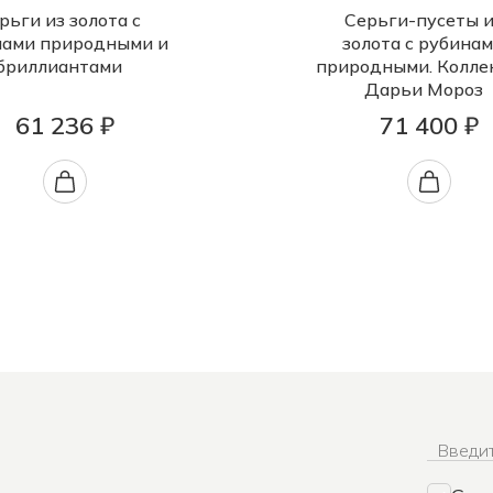
рьги из золота с
Серьги-пусеты и
нами природными и
золота с рубина
бриллиантами
природными. Колле
Дарьи Мороз
61 236 ₽
71 400 ₽
Введит