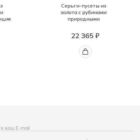
з
Серьги-пусеты из
ми
золота с рубинами
кция
природными
22 365 ₽
е ваш E-mail