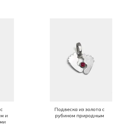
 с
Подвеска из золота с
м и
рубином природным
ми