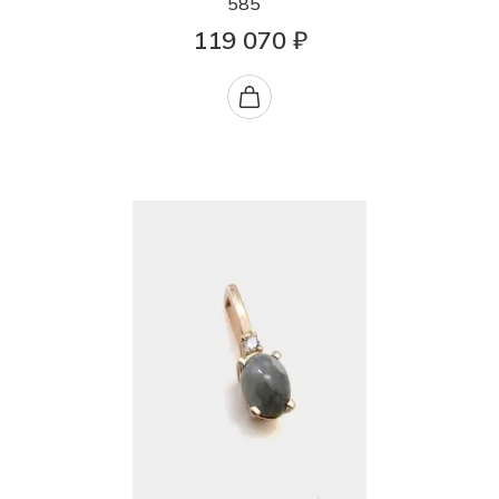
585
119 070 ₽