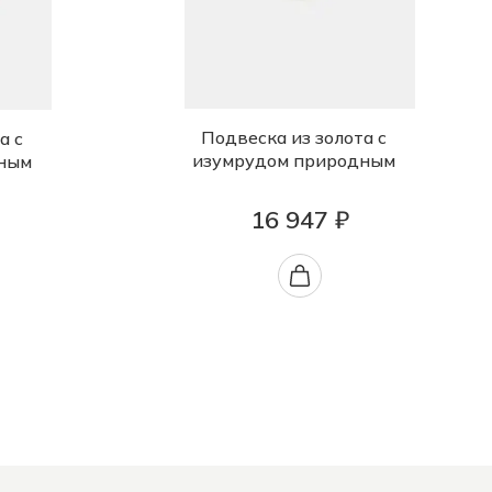
Подвеска из золота с
а с
изумрудом природным
ным
16 947 ₽