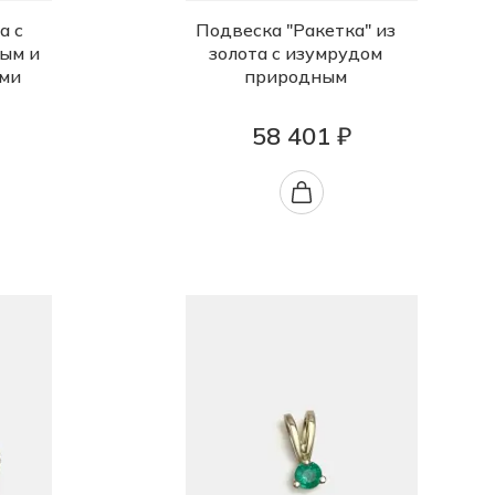
а с
Подвеска "Ракетка" из
ым и
золота с изумрудом
ми
природным
58 401 ₽