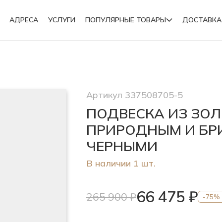
АДРЕСА
УСЛУГИ
ПОПУЛЯРНЫЕ ТОВАРЫ
ДОСТАВКА
Подвески
Артикул 337508705-5
Броши
ПОДВЕСКА ИЗ ЗО
ПРИРОДНЫМ И Б
ЧЕРНЫМИ
В наличии 1 шт.
66 475 ₽
265 900 ₽
-75%