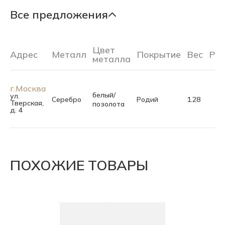
Все предложения
Цвет
Адрес
Металл
Покрытие
Вес
Ра
металла
г.Москва
белый/
ул.
Серебро
Родий
1.28
Тверская,
позолота
д. 4
ПОХОЖИЕ ТОВАРЫ