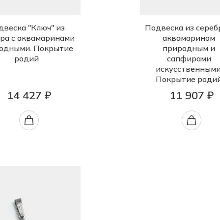
двеска "Ключ" из
Подвеска из сереб
ра с аквамаринами
аквамарином
одными. Покрытие
природным и
родий
сапфирами
искусственными
Покрытие роди
14 427 ₽
11 907 ₽