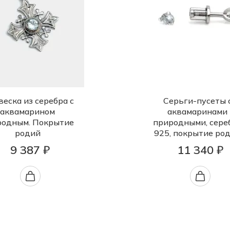
еска из серебра с
Серьги-пусеты 
аквамарином
аквамаринами
родным. Покрытие
природными, сере
родий
925, покрытие ро
9 387 ₽
11 340 ₽