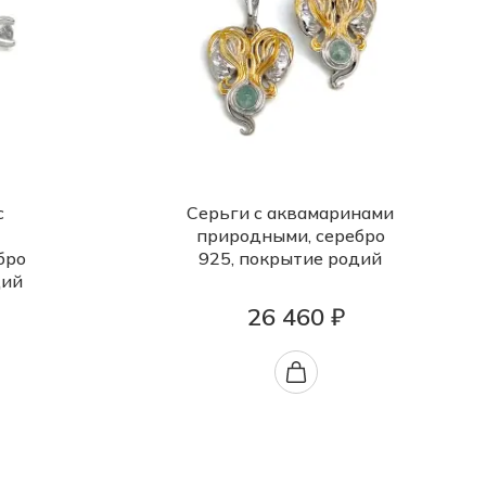
с
Серьги с аквамаринами
природными, серебро
бро
925, покрытие родий
дий
26 460 ₽