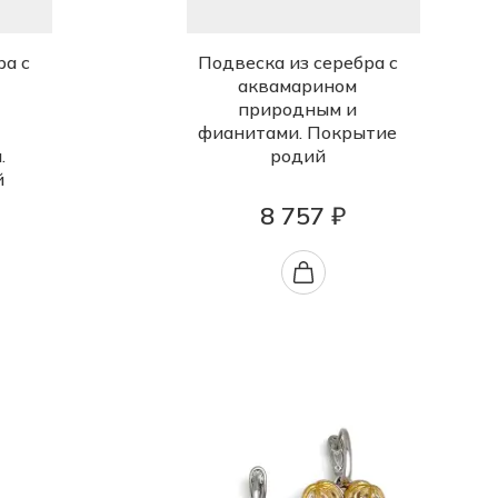
ра с
Подвеска из серебра с
аквамарином
природным и
фианитами. Покрытие
.
родий
й
8 757 ₽