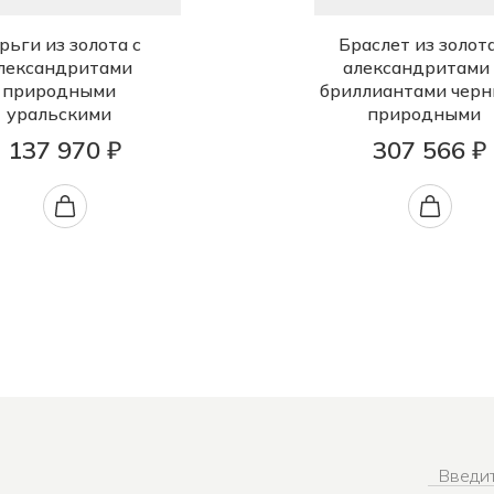
рьги из золота с
Браслет из золота
лександритами
александритами
природными
бриллиантами чер
уральскими
природными
137 970 ₽
307 566 ₽
Введит