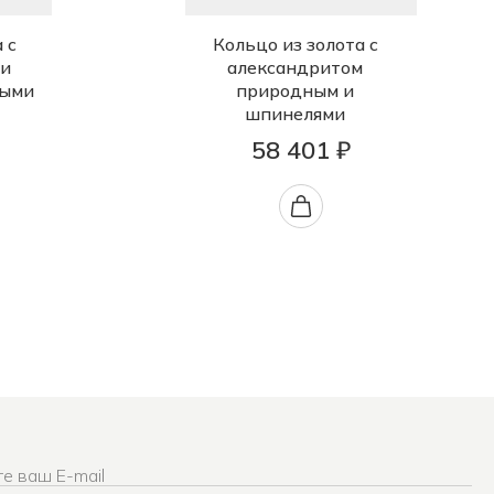
 с
Кольцо из золота с
 и
александритом
ными
природным и
шпинелями
58 401 ₽
е ваш E-mail