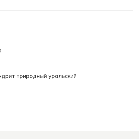
й
ндрит природный уральский