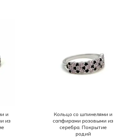
и и
Кольцо со шпинелями и
и из
сапфирами розовыми из
ие
серебра. Покрытие
родий