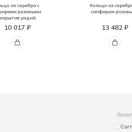
ьцо из серебра с
Кольцо из серебр
фирами розовыми.
сапфиром розов
окрытие родий
10 017 ₽
13 482 ₽
Введит
Сог