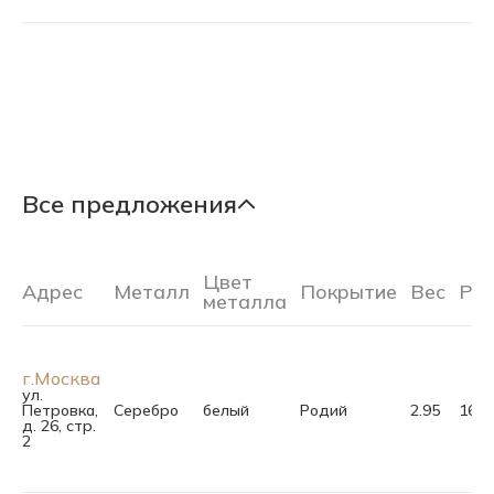
Все предложения
Цвет
Адрес
Металл
Покрытие
Вес
Ра
металла
г.Москва
ул.
Петровка,
Серебро
белый
Родий
2.95
16.5
д. 26, стр.
2