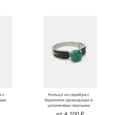
а с
Кольцо из серебра с
ным
бериллом природным и
шпинелями чёрными
от 4 100 ₽