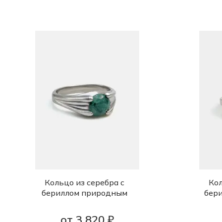
Кольцо из серебра с
Кол
бериллом природным
бер
от 3 820 ₽