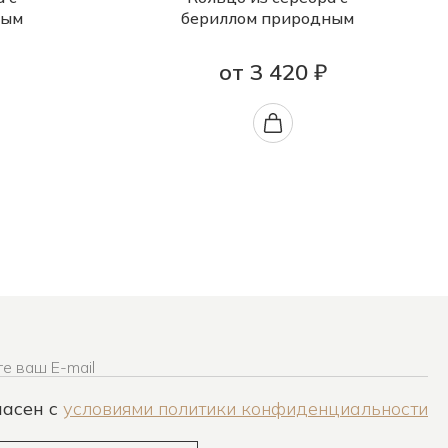
ным
бериллом природным
от 3 420 ₽
е ваш E-mail
ласен c
условиями политики конфиденциальности