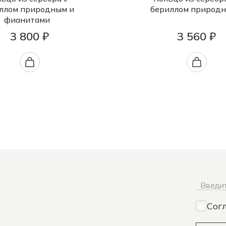
ллом природным и
бериллом природ
фианитами
3 800 ₽
3 560 ₽
Введит
Сог