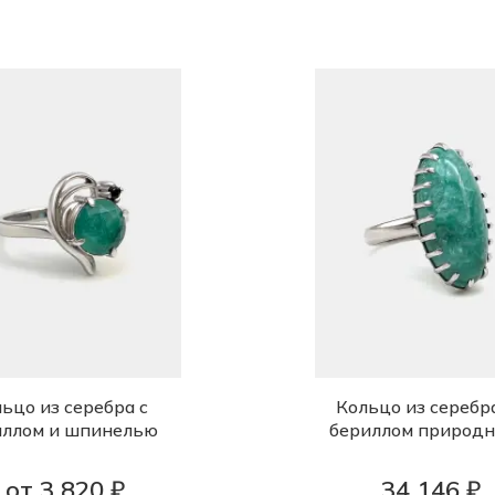
ьцо из серебра с
Кольцо из серебр
иллом и шпинелью
бериллом природ
от 3 820 ₽
34 146 ₽