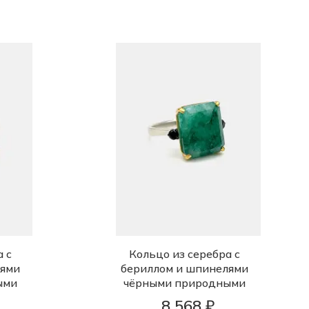
а с
Кольцо из серебра с
лями
бериллом и шпинелями
ыми
чёрными природными
8 568 ₽