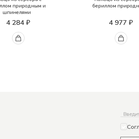
ллом природным и
бериллом природ
шпинелями
4 284 ₽
4 977 ₽
Введит
Сог