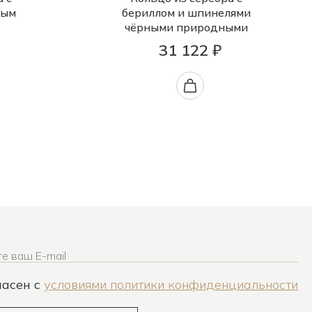
ным
бериллом и шпинелями
чёрными природными
31 122 ₽
е ваш E-mail
ласен c
условиями политики конфиденциальности