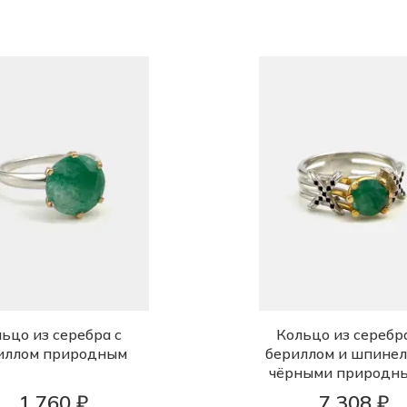
ьцо из серебра с
Кольцо из серебр
иллом природным
бериллом и шпине
чёрными природн
1 760 ₽
7 308 ₽