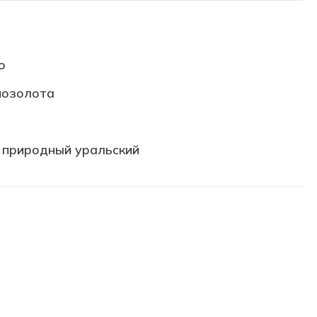
о
позолота
 природный уральский