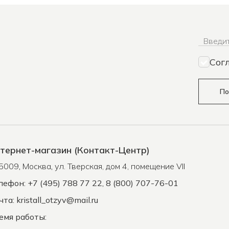
Введит
Сог
По
тернет-магазин (Контакт-Центр)
5009
,
Москва
,
ул. Тверская, дом 4, помещение VII
лефон: +7 (495) 788 77 22, 8 (800) 707-76-01
чта:
kristall_otzyv@mail.ru
емя работы: