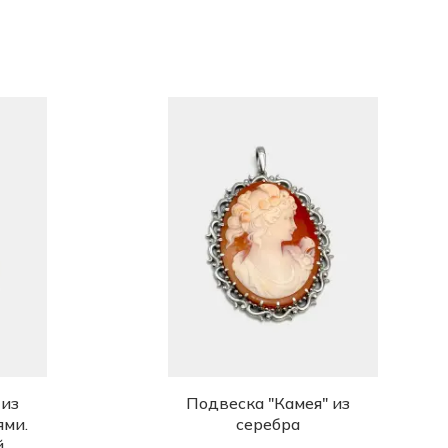
 из
Подвеска "Камея" из
ями.
серебра
й