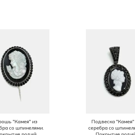
рошь "Камея" из
Подвеска "Камея"
бра со шпинелями.
серебра со шпинел
окрытие родий
Покрытие роди