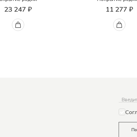
23 247 ₽
11 277 ₽
Введит
Сог
По