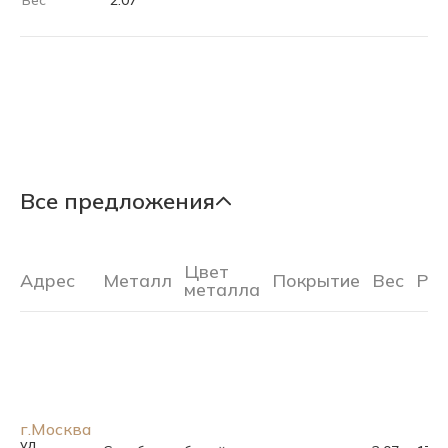
Вес
2.07
Все предложения
Цвет
Адрес
Металл
Покрытие
Вес
Ра
металла
г.Москва
ул.