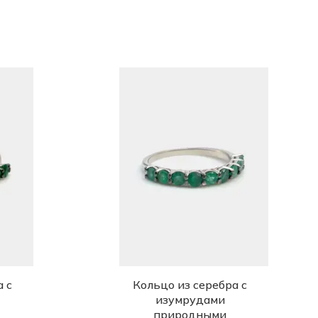
а с
Кольцо из серебра с
изумрудами
природными