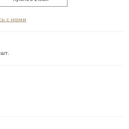
ь с нами
 шт.