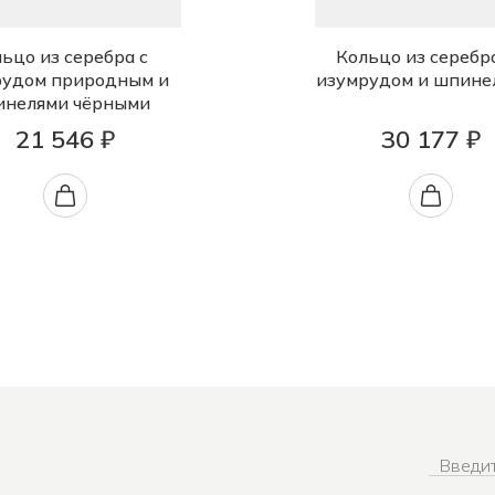
ьцо из серебра с
Кольцо из серебр
рудом природным и
изумрудом и шпине
инелями чёрными
21 546 ₽
30 177 ₽
Введит