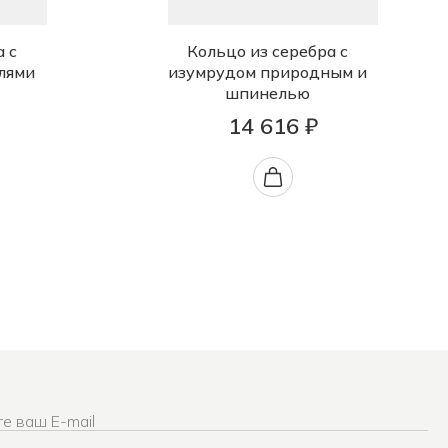
а с
Кольцо из серебра с
лями
изумрудом природным и
шпинелью
14 616 ₽
е ваш E-mail