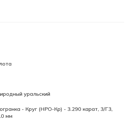
лота
иродный уральский
огранка - Круг (НРО-Кр) - 3.290 карат, 3/Г3,
.0 мм