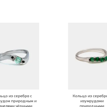
ьцо из серебра с
Кольцо из серебр
рудом природным и
изумрудами
нелями чёрными.
природными