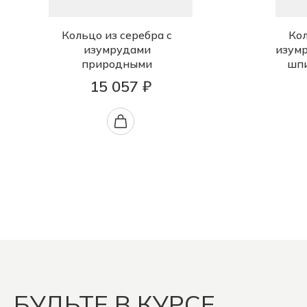
Кольцо из серебра с
Кол
изумрудами
изум
природными
шп
15 057 ₽
БУДЬТЕ В КУРСЕ