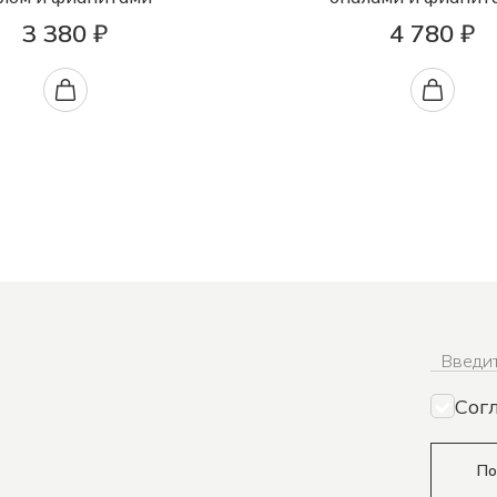
3 380 ₽
4 780 ₽
Введит
Сог
По