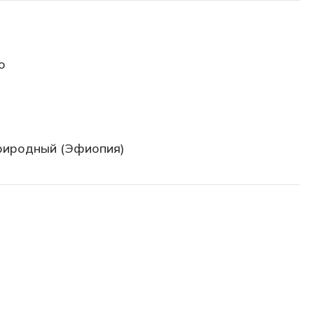
о
риродный (Эфиопия)