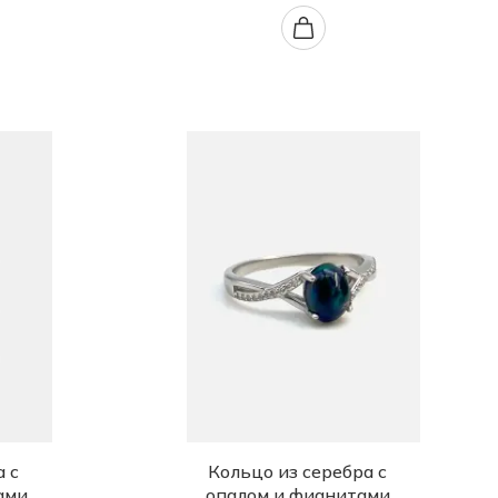
 с
Кольцо из серебра с
ами
опалом и фианитами