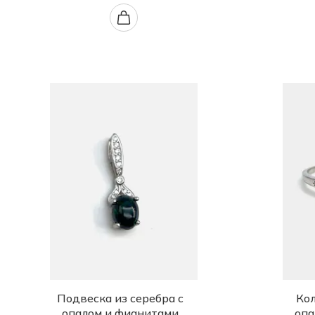
Подвеска из серебра с
Кол
опалом и фианитами
опа