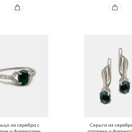
ьцо из серебра с
Серьги из серебра
лом и фианитами
опалами и фианит