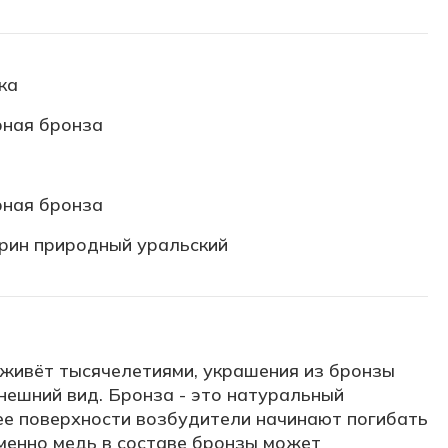
ка
ная бронза
й
ная бронза
рин природный уральский
 живёт тысячелетиями, украшения из бронзы
нешний вид. Бронза - это натуральный
ее поверхности возбудители начинают погибать
Именно медь в составе бронзы может