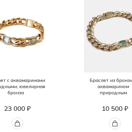
ет с аквамаринами
Браслет из бронз
одными, ювелирная
аквамарином
бронза
природным
23 000 ₽
10 500 ₽