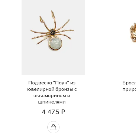
Подвеска "Паук" из
Брасл
ювелирной бронзы с
прир
аквамарином и
шпинелями
4 475 ₽