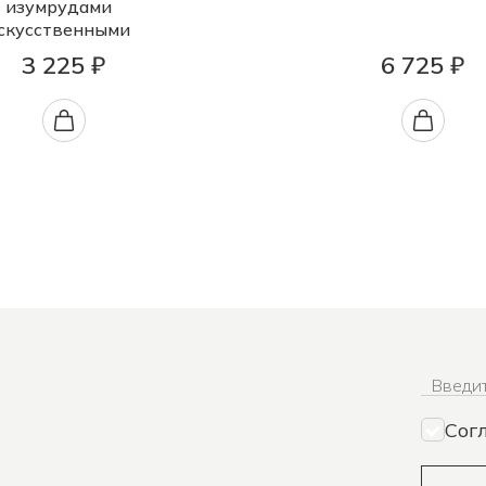
изумрудами
скусственными
3 225 ₽
6 725 ₽
Введит
Сог