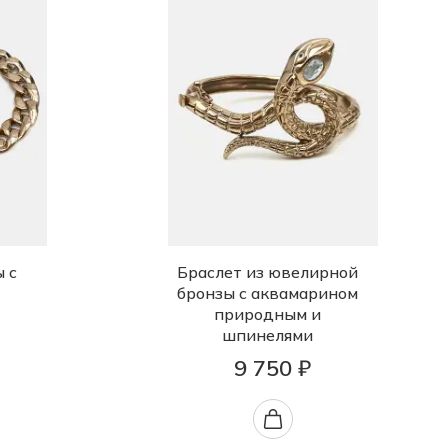
ы с
Браслет из ювелирной
бронзы с аквамарином
природным и
шпинелями
9 750 ₽