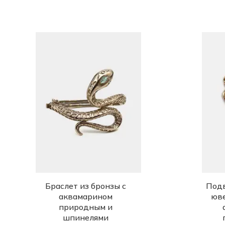
Браслет из бронзы с
Подв
аквамарином
юве
природным и
шпинелями