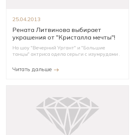
25.04.2013
Рената Литвинова выбирает
украшения от "Кристалла мечты"!
На шоу "Вечерний Ургант" и "Большие
танцы" актриса одела серьги с изумрудами .
Читать дальше