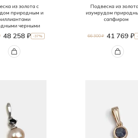
ска из золота с
Подвеска из золота
дом природным и
изумрудом природн
риллиантами
сапфиром
одными черными
48 258 ₽
41 769 ₽
₽
66 300 ₽
-37%