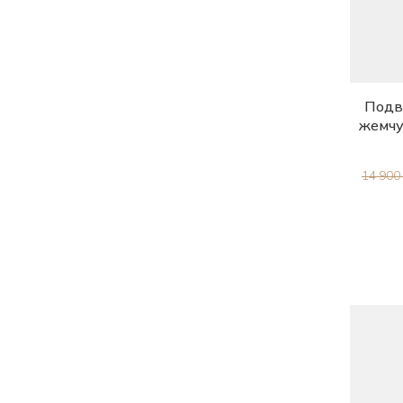
Подве
жемчу
14 900