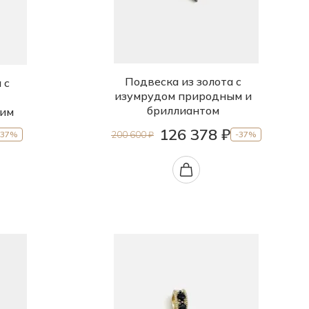
Подвеска из золота с
 с
изумрудом природным и
бриллиантом
ким
126 378 ₽
200 600 ₽
-37%
-37%