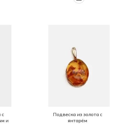
 с
Подвеска из золота с
ым и
янтарём