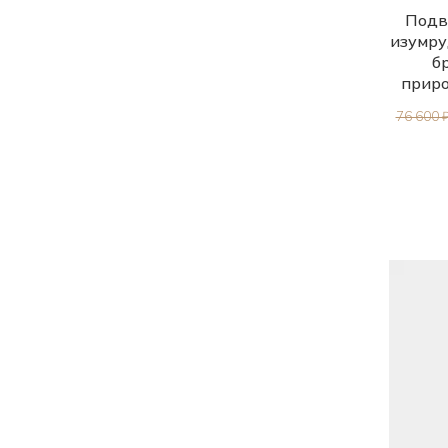
Подве
изумру
б
прир
76 600 