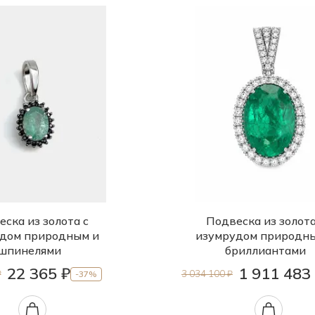
ска из золота с
Подвеска из золота
дом природным и
изумрудом природн
шпинелями
бриллиантами
22 365 ₽
1 911 483
₽
3 034 100 ₽
-37%