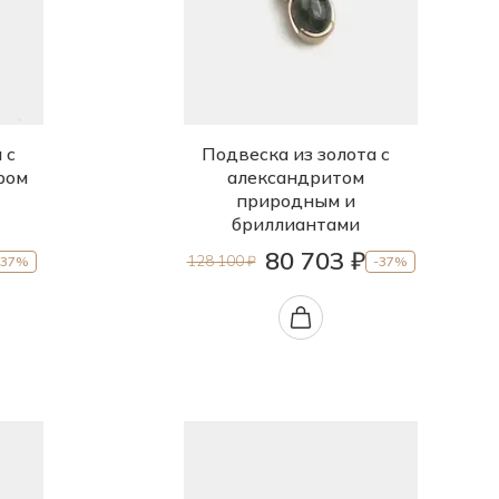
 с
Подвеска из золота с
ром
александритом
природным и
бриллиантами
80 703 ₽
128 100 ₽
-37%
-37%