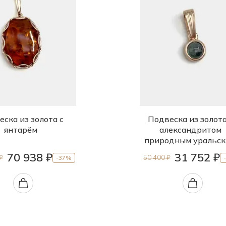
ска из золота с
Подвеска из золота
янтарём
александритом
природным уральс
70 938 ₽
31 752 ₽
₽
50 400 ₽
-37%