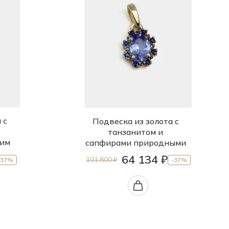
 с
Подвеска из золота с
танзанитом и
ким
сапфирами природными
64 134 ₽
101 800 ₽
-37%
-37%