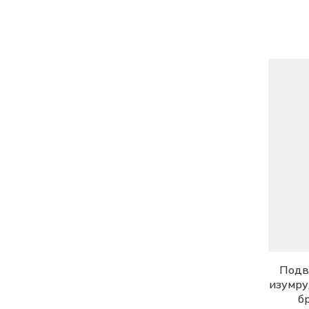
Хризопраз природный (Россия)
Цитрин природный (Якутия)
Шпинель природная (Якутия)
Янтарь природный
(Калининградская область)
Подве
изумру
б