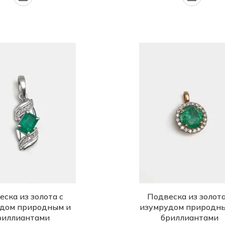
ска из золота с
Подвеска из золота
дом природным и
изумрудом природн
риллиантами
бриллиантами