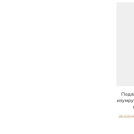
(Приморский край)
Раухтопаз природный (Урал)
Рубин природный
Рубин природный
облагороженный (Бирма)
Сапфир жёлтый лабораторный
Сапфир природный
Сапфир природный
облагороженный (Индия)
Танзанит природный (Танзания)
Подве
Топаз природный (Забайкалье)
изумру
Турмалин природный (Шри-
Ланка)
35 500 
Фенакит природный уральский