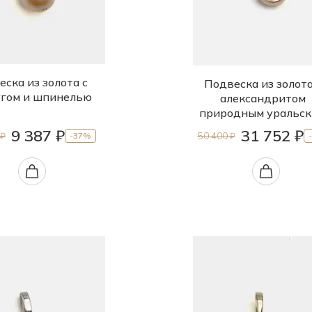
ска из золота с
Подвеска из золота
гом и шпинелью
александритом
природным уральс
9 387 ₽
31 752 ₽
 ₽
50 400 ₽
-37%