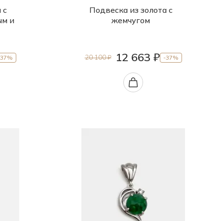
 с
Подвеска из золота с
ым и
жемчугом
12 663 ₽
20 100 ₽
-37%
-37%