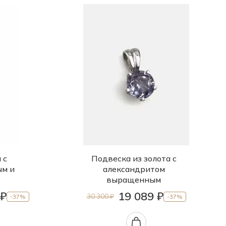
 с
Подвеска из золота с
ым и
александритом
выращенным
 ₽
19 089 ₽
30 300 ₽
-37%
-37%