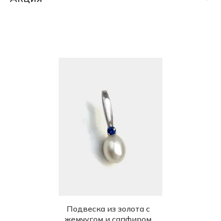
Александрит природный уральский
СКИДКА 30% (6208 шт)
Русская сказка
Аметист природный (Урал)
СКИДКА 75% (1149 шт)
Бриллиант природный черный якутский
ФИНАЛЬНАЯ ЦЕНА (696 шт)
Бриллиант природный якутский
Гранат природный (Якутия)
Жемчуг природный (Южных морей)
Изумруд природный облагороженный
уральский
Изумруд природный уральский
Камея
Кварц природный (Алтай)
Корунд (Рубин) природный
Корунд (Сапфир) природный
Подвеска из золота с
жемчугом и сапфиром