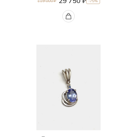
29 750 ₽
119 000 ₽
-75%